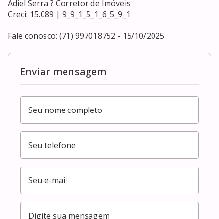
Adiel Serra ? Corretor de Imóveis

Creci: 15.089 | 9_9_1_5_1_6_5_9_1

Fale conosco: (71) 997018752 - 15/10/2025
Enviar mensagem