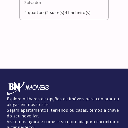
Salvador
Salv
4
quarto(s)
2
suite(s)
4
banheiro(s)
4
qua
Explore milhares de opções de imóveis para comprar ou
alugar em nosso site.
Sejam apartamentos, terrenos ou casas, temos a chave
do seu novo lar.
Visite-nos agora e comece sua jornada para encontrar o
lugar perfeito!