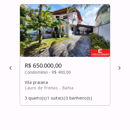
R$ 650.000,00
R$ 
Condomínio -
R$ 400,00
Cond
Vila praiana
Graç
Lauro de Freitas
- Bahia
Salv
3
quarto(s)
1
suite(s)
3
banheiro(s)
3
qua