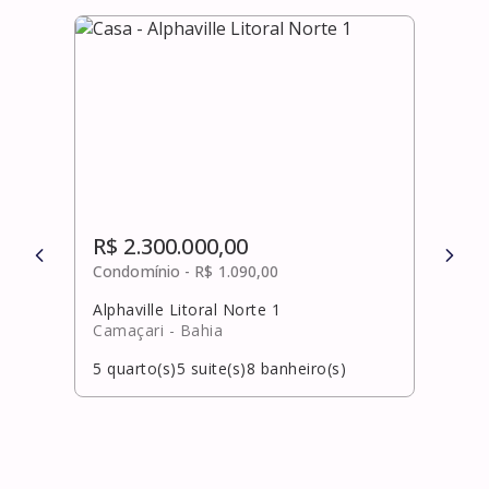
R$ 2.300.000,00
R$ 
Condomínio -
R$ 1.090,00
Cond
Alphaville Litoral Norte 1
Port
Camaçari
- Bahia
Laur
5
quarto(s)
5
suite(s)
8
banheiro(s)
6
qua