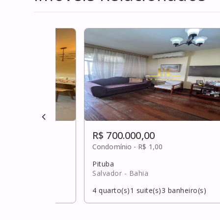
R$ 700.000,00
,00
Condomínio -
R$ 1,00
Pituba
Salvador
- Bahia
banheiro(s)
4
quarto(s)
1
suite(s)
3
banheiro(s)