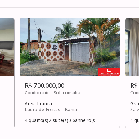
R$ 700.000,00
R$
Condomínio -
Sob consulta
Con
Areia branca
Gra
Lauro de Freitas
- Bahia
Sal
4
quarto(s)
2
suite(s)
0
banheiro(s)
4
qu