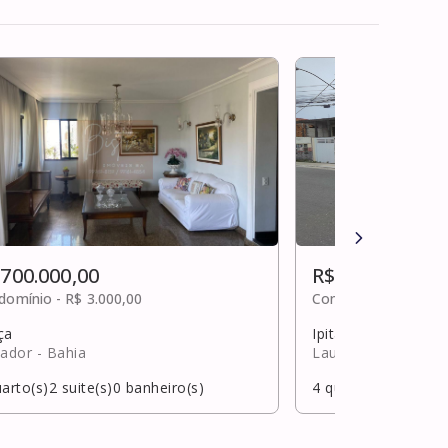
 700.000,00
R$ 700.000,00
domínio -
R$ 3.000,00
Condomínio -
Sob c
ça
Ipitanga
vador
- Bahia
Lauro de Freitas
- 
arto(s)
2
suite(s)
0
banheiro(s)
4
quarto(s)
3
suite(s