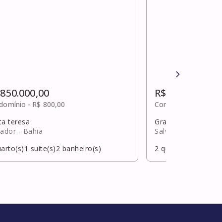
 850.000,00
R$ 850.000,00
domínio -
R$ 800,00
Condomínio -
R$ 1.6
ta teresa
Graça
vador
- Bahia
Salvador
- Bahia
arto(s)
1
suite(s)
2
banheiro(s)
2
quarto(s)
2
suite(s