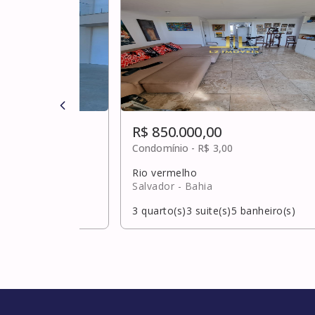
R$ 850.000,00
ulta
Condomínio -
R$ 3,00
Rio vermelho
Salvador
- Bahia
banheiro(s)
3
quarto(s)
3
suite(s)
5
banheiro(s)