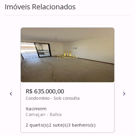
Imóveis Relacionados
R$ 635.000,00
R$ 
Condomínio -
Sob consulta
Cond
Itacimirim
Jagu
Camaçari
- Bahia
Salv
2
quarto(s)
2
suite(s)
3
banheiro(s)
1
qua