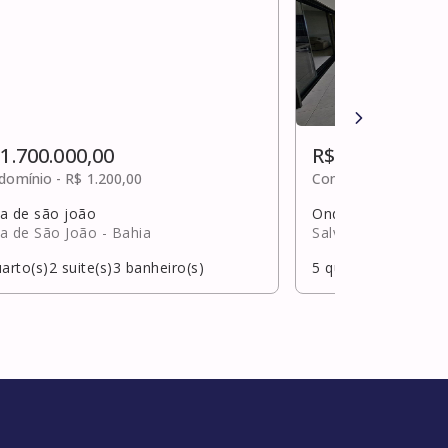
 1.700.000,00
R$ 1.700.000,0
domínio -
R$ 1.200,00
Condomínio -
R$ 3.3
a de são joão
Ondina
a de São João
- Bahia
Salvador
- Bahia
arto(s)
2
suite(s)
3
banheiro(s)
5
quarto(s)
4
suite(s