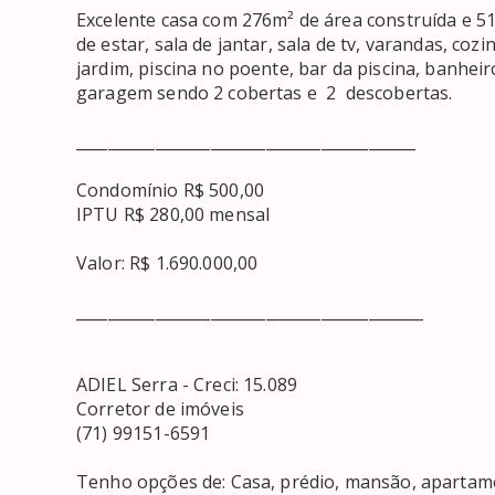
Excelente casa com 276m² de área construída e 516
de estar, sala de jantar, sala de tv, varandas, coz
jardim, piscina no poente, bar da piscina, banheir
garagem sendo 2 cobertas e  2  descobertas.

___________________________________________

Condomínio R$ 500,00

IPTU R$ 280,00 mensal

Valor: R$ 1.690.000,00

____________________________________________

ADIEL Serra - Creci: 15.089

Corretor de imóveis

(71) 99151-6591

Tenho opções de: Casa, prédio, mansão, apartament