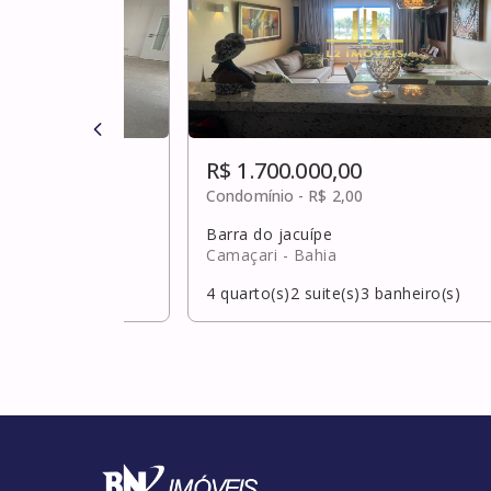
R$ 1.700.000,00
ulta
Condomínio -
R$ 2,00
Barra do jacuípe
Camaçari
- Bahia
banheiro(s)
4
quarto(s)
2
suite(s)
3
banheiro(s)