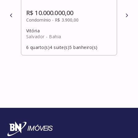
R$ 10.000.000,00
R$ 
Condomínio -
R$ 3.900,00
Cond
Vitória
Cent
Salvador
- Bahia
Sali
6
quarto(s)
4
suite(s)
5
banheiro(s)
6
qua