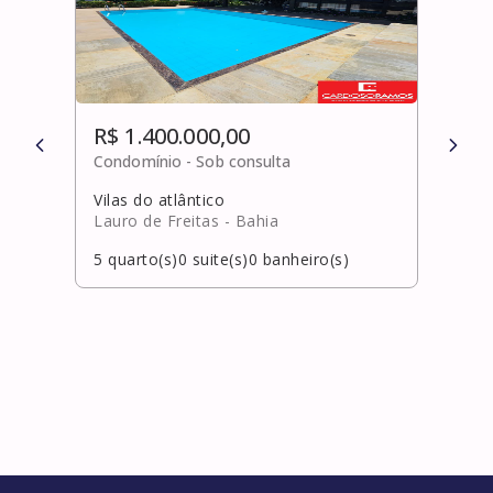
R$ 1.400.000,00
R$ 
Condomínio -
Sob consulta
Cond
Vilas do atlântico
Ondi
Lauro de Freitas
- Bahia
Salv
5
quarto(s)
0
suite(s)
0
banheiro(s)
2
qua