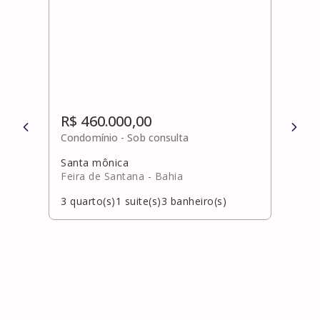
R$ 460.000,00
R$ 
Condomínio -
Sob consulta
Cond
Santa mônica
Amar
Feira de Santana
- Bahia
Salv
3
quarto(s)
1
suite(s)
3
banheiro(s)
3
qua