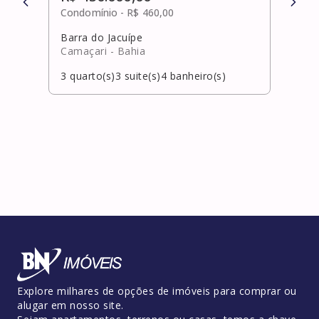
Condomínio -
R$ 460,00
Cond
Barra do Jacuípe
Cand
Camaçari
- Bahia
Salv
3
quarto(s)
3
suite(s)
4
banheiro(s)
3
qua
Explore milhares de opções de imóveis para comprar ou
alugar em nosso site.