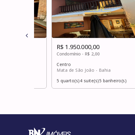
R$ 1.950.000,00
ulta
Condomínio -
R$ 2,00
Centro
ahia
Mata de São João
- Bahia
banheiro(s)
5
quarto(s)
4
suite(s)
5
banheiro(s)