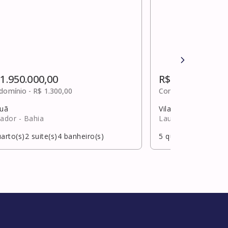
 1.950.000,00
R$ 1.950.000,0
domínio -
R$ 1.300,00
Condomínio -
R$ 1.2
puã
Vilas do atlântico
vador
- Bahia
Lauro de Freitas
- 
arto(s)
2
suite(s)
4
banheiro(s)
5
quarto(s)
3
suite(s