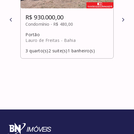
R$ 930.000,00
R$ 
Condomínio -
R$ 480,00
Cond
Portão
Jard
Lauro de Freitas
- Bahia
Salv
3
quarto(s)
2
suite(s)
1
banheiro(s)
3
qua