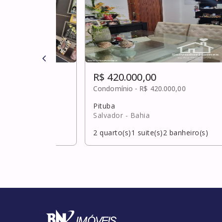
R$ 420.000,00
,00
Condomínio -
R$ 420.000,00
Pituba
Salvador
- Bahia
banheiro(s)
2
quarto(s)
1
suite(s)
2
banheiro(s)