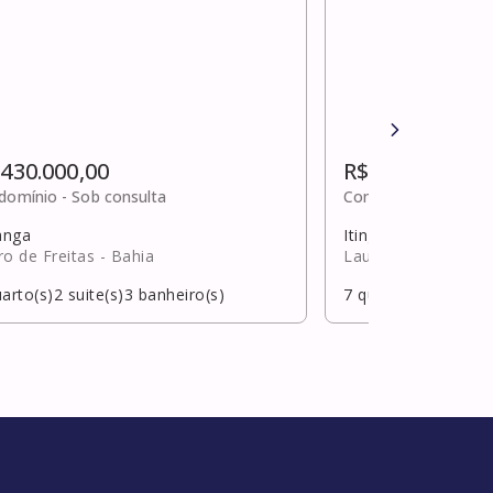
 430.000,00
R$ 420.000,00
domínio -
Sob consulta
Condomínio -
Sob c
anga
Itinga
ro de Freitas
- Bahia
Lauro de Freitas
- 
arto(s)
2
suite(s)
3
banheiro(s)
7
quarto(s)
1
suite(s