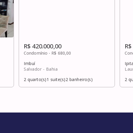
R$ 420.000,00
R$
Condomínio -
R$ 680,00
Con
Imbuí
Ipit
Salvador
- Bahia
Lau
2
quarto(s)
1
suite(s)
2
banheiro(s)
2
qu