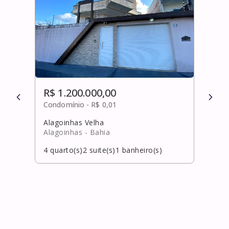
R$ 1.200.000,00
R$ 
Condomínio -
R$ 0,01
Cond
Alagoinhas Velha
Estr
Alagoinhas
- Bahia
Laur
4
quarto(s)
2
suite(s)
1
banheiro(s)
4
qua