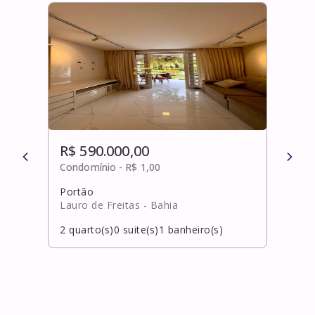
R$ 590.000,00
R$ 
Condomínio -
R$ 1,00
Cond
Portão
Cami
Lauro de Freitas
- Bahia
Salv
2
quarto(s)
0
suite(s)
1
banheiro(s)
1
qua