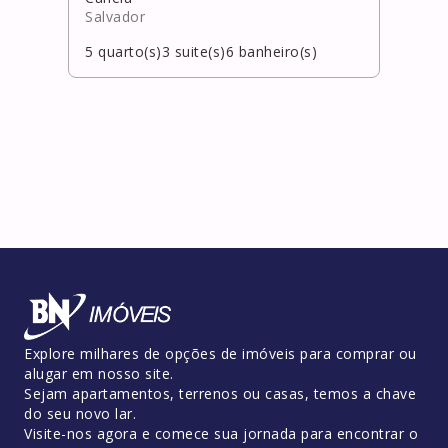
Salvador
Laur
5
quarto(s)
3
suite(s)
6
banheiro(s)
6
qua
Explore milhares de opções de imóveis para comprar ou
alugar em nosso site.
Sejam apartamentos, terrenos ou casas, temos a chave
do seu novo lar.
Visite-nos agora e comece sua jornada para encontrar o