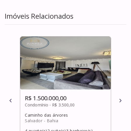
Imóveis Relacionados
R$ 1.500.000,00
R$ 
Condomínio -
R$ 3.500,00
Cond
Caminho das árvores
Pata
Salvador
- Bahia
Salv
4
quarto(s)
2
suite(s)
3
banheiro(s)
3
qua