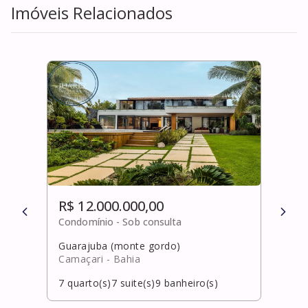
Imóveis Relacionados
R$ 12.000.000,00
R$ 
Condomínio -
Sob consulta
Cond
Guarajuba (monte gordo)
Enco
Camaçari
- Bahia
Laur
7
quarto(s)
7
suite(s)
9
banheiro(s)
8
qua