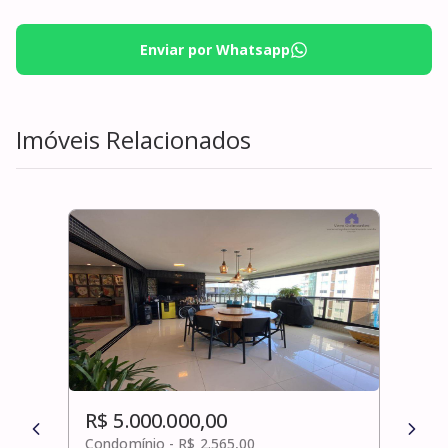
Enviar por Whatsapp
Imóveis Relacionados
R$ 5.000.000,00
R$ 
Condomínio -
R$ 2.565,00
Cond