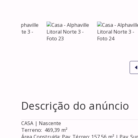
Descrição do anúncio
CASA | Nascente

Terreno:  469,39 m²

Área Construída: Pav. Térreo: 157,56 m² | Pav. Sup