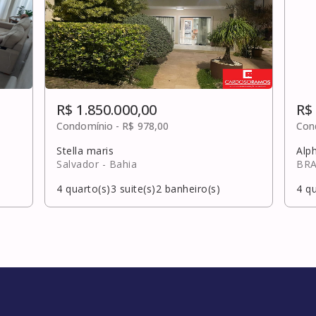
R$ 1.850.000,00
R$
Condomínio -
R$ 978,00
Con
Stella maris
Alph
Salvador
- Bahia
BR
4
quarto(s)
3
suite(s)
2
banheiro(s)
4
qu