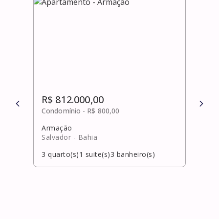
R$ 812.000,00
R$ 
Condomínio -
R$ 800,00
Cond
Armação
Barr
Salvador
- Bahia
Salv
3
quarto(s)
1
suite(s)
3
banheiro(s)
3
qua