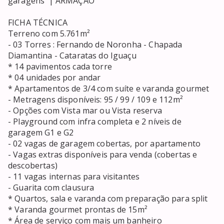
garagens  | ARMAÇÃO

FICHA TÉCNICA

Terreno com 5.761m²

- 03 Torres : Fernando de Noronha - Chapada 
Diamantina - Cataratas do Iguaçu

* 14 pavimentos cada torre

* 04 unidades por andar

* Apartamentos de 3/4 com suíte e varanda gourmet

- Metragens disponíveis: 95 / 99 / 109 e 112m²

- Opções com Vista mar ou Vista reserva

- Playground com infra completa e 2 níveis de 
garagem G1 e G2

- 02 vagas de garagem cobertas, por apartamento

- Vagas extras disponíveis para venda (cobertas e 
descobertas)

- 11 vagas internas para visitantes

- Guarita com clausura

* Quartos, sala e varanda com preparação para split

* Varanda gourmet prontas de 15m²

* Área de serviço com mais um banheiro
