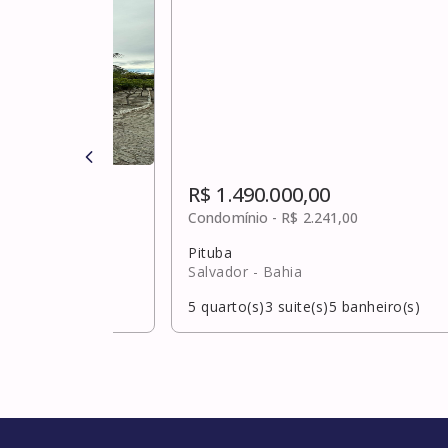
R$ 1.490.000,00
ulta
Condomínio -
R$ 2.241,00
Pituba
Salvador
- Bahia
banheiro(s)
5
quarto(s)
3
suite(s)
5
banheiro(s)