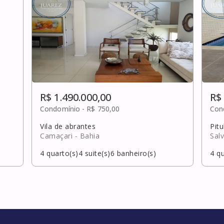
R$ 1.490.000,00
R$
Condomínio -
R$ 750,00
Con
Vila de abrantes
Pit
Camaçari
- Bahia
Sal
4
quarto(s)
4
suite(s)
6
banheiro(s)
4
qu