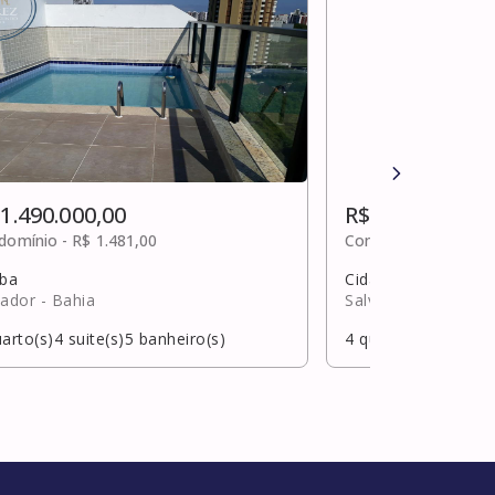
 1.490.000,00
R$ 1.481.800,0
domínio -
R$ 1.481,00
Condomínio -
Sob c
uba
Cidade Jardim
vador
- Bahia
Salvador
- Bahia
arto(s)
4
suite(s)
5
banheiro(s)
4
quarto(s)
4
suite(s