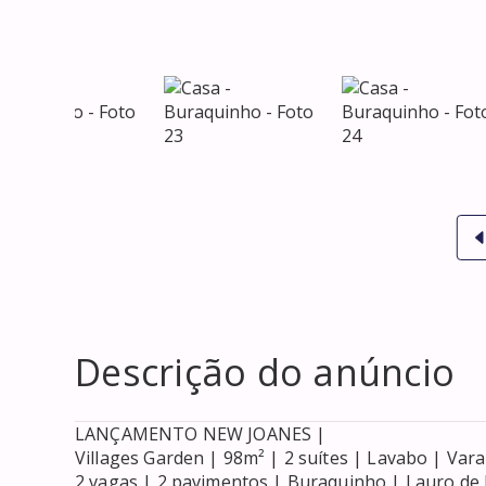
Descrição do anúncio
LANÇAMENTO NEW JOANES |

Villages Garden | 98m² | 2 suítes | Lavabo | Var
2 vagas | 2 pavimentos | Buraquinho | Lauro de F