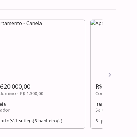
 620.000,00
R$ 625.000,00
domínio -
R$ 1.300,00
Condomínio -
R$ 98
ela
Itaigara
vador
Salvador
arto(s)
1
suite(s)
3
banheiro(s)
3
quarto(s)
1
suite(s