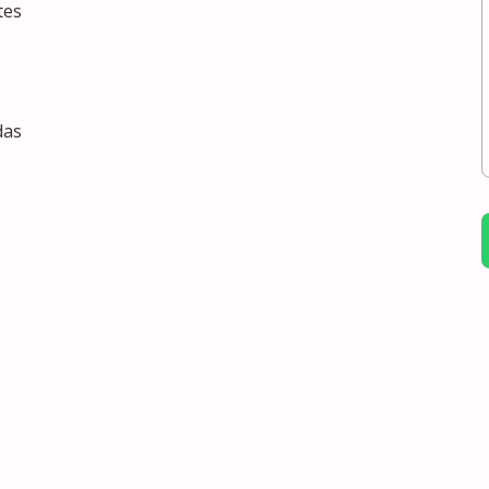
es

as
