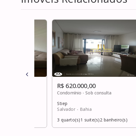
R$ 620.000,00
,00
Condomínio -
Sob consulta
Stiep
Salvador
- Bahia
banheiro(s)
3
quarto(s)
1
suite(s)
2
banheiro(s)