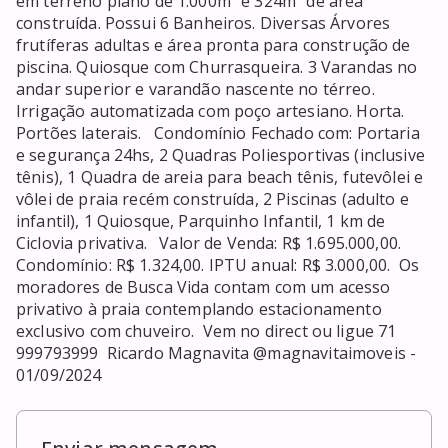
em terreno plano de 1.000m² e 324m² de área 
construída. Possui 6 Banheiros. Diversas Árvores 
frutíferas adultas e área pronta para construção de 
piscina. Quiosque com Churrasqueira. 3 Varandas no 
andar superior e varandão nascente no térreo. 
Irrigação automatizada com poço artesiano. Horta. 
Portões laterais.   Condomínio Fechado com: Portaria 
e segurança 24hs, 2 Quadras Poliesportivas (inclusive 
tênis), 1 Quadra de areia para beach tênis, futevôlei e 
vôlei de praia recém construída, 2 Piscinas (adulto e 
infantil), 1 Quiosque, Parquinho Infantil, 1 km de 
Ciclovia privativa.   Valor de Venda: R$ 1.695.000,00. 
Condomínio: R$ 1.324,00. IPTU anual: R$ 3.000,00.  Os 
moradores de Busca Vida contam com um acesso 
privativo à praia contemplando estacionamento 
exclusivo com chuveiro.  Vem no direct ou ligue 71 
999793999  Ricardo Magnavita @magnavitaimoveis - 
01/09/2024