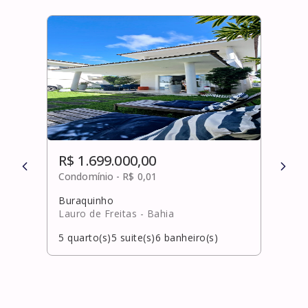
R$ 1.699.000,00
R$ 
Condomínio -
R$ 0,01
Cond
Buraquinho
Catu
Lauro de Freitas
- Bahia
Laur
5
quarto(s)
5
suite(s)
6
banheiro(s)
5
qua