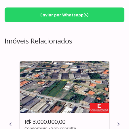
Enviar por Whatsapp
Imóveis Relacionados
R$ 3.000.000,00
R$ 
Condomínio -
Sob consulta
Cond