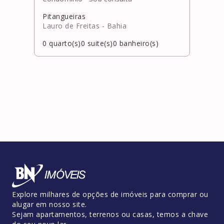
Pitangueiras
Alpha
Lauro de Freitas
- Bahia
Cama
0
quarto(s)
0
suite(s)
0
banheiro(s)
5
qua
Explore milhares de opções de imóveis para comprar ou
alugar em nosso site.
Sejam apartamentos, terrenos ou casas, temos a chave