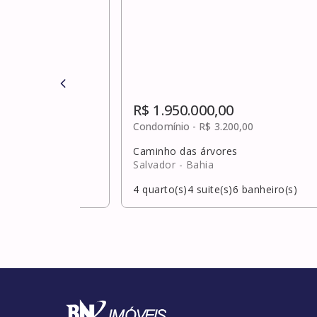
R$ 1.950.000,00
,00
Condomínio -
R$ 3.200,00
Caminho das árvores
hia
Salvador
- Bahia
banheiro(s)
4
quarto(s)
4
suite(s)
6
banheiro(s)