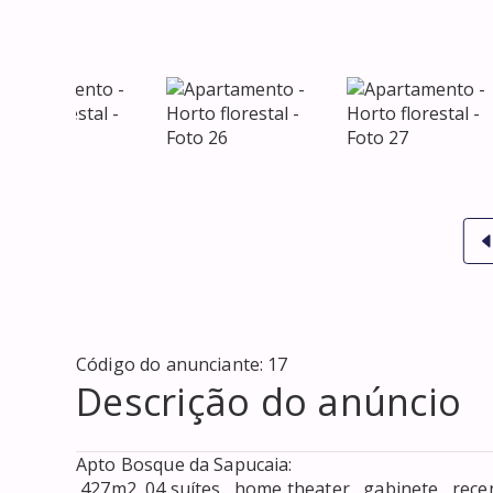
Código do anunciante:
17
Descrição do anúncio
Apto Bosque da Sapucaia: 

 427m2, 04 suítes , home theater , gabinete , recentemente decorado e mobiliado pela arquiteta Beth 