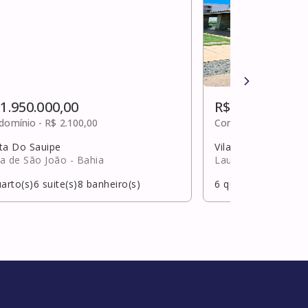
 1.950.000,00
R$ 1.950.000,0
domínio -
R$ 2.100,00
Condomínio -
R$ 2.1
ta Do Sauipe
Vilas do atlântico
a de São João
- Bahia
Lauro de Freitas
- 
arto(s)
6
suite(s)
8
banheiro(s)
6
quarto(s)
4
suite(s