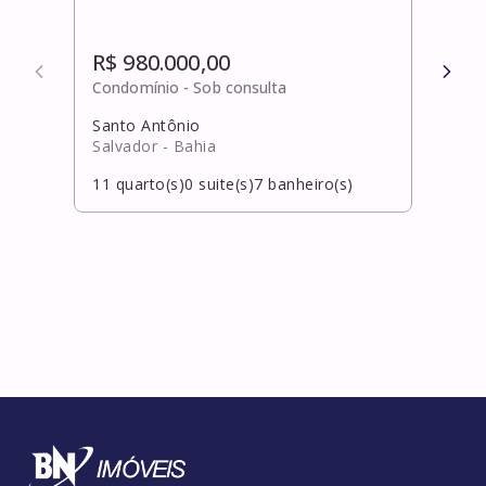
R$ 980.000,00
R$ 
Condomínio -
Sob consulta
Cond
Santo Antônio
Mir
Salvador
- Bahia
Laur
11
quarto(s)
0
suite(s)
7
banheiro(s)
5
qua