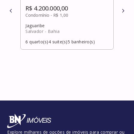
R$ 4.200.000,00
R$ 
Condomínio -
R$ 1,00
Cond
Jaguaribe
Alpha
Salvador
- Bahia
Salv
6
quarto(s)
4
suite(s)
5
banheiro(s)
4
qua
Explore milhares de opções de imóveis para comprar ou