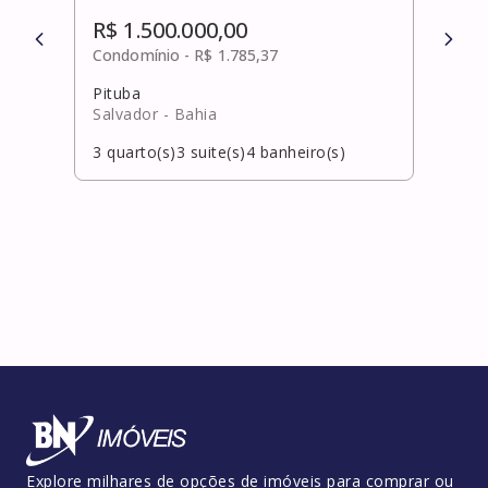
R$ 1.500.000,00
R$ 
Condomínio -
R$ 1.785,37
Cond
Pituba
Bura
Salvador
- Bahia
Laur
3
quarto(s)
3
suite(s)
4
banheiro(s)
4
qua
Explore milhares de opções de imóveis para comprar ou