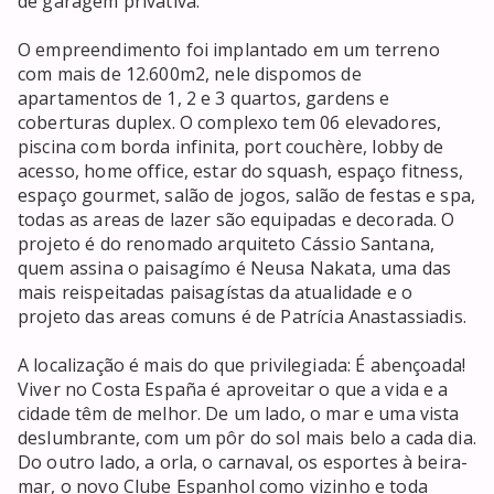
de garagem privativa.

O empreendimento foi implantado em um terreno 
com mais de 12.600m2, nele dispomos de 
apartamentos de 1, 2 e 3 quartos, gardens e 
coberturas duplex. O complexo tem 06 elevadores, 
piscina com borda infinita, port couchère, lobby de 
acesso, home office, estar do squash, espaço fitness, 
espaço gourmet, salão de jogos, salão de festas e spa, 
todas as areas de lazer são equipadas e decorada. O 
projeto é do renomado arquiteto Cássio Santana, 
quem assina o paisagímo é Neusa Nakata, uma das 
mais reispeitadas paisagístas da atualidade e o 
projeto das areas comuns é de Patrícia Anastassiadis.

A localização é mais do que privilegiada: É abençoada! 
Viver no Costa España é aproveitar o que a vida e a 
cidade têm de melhor. De um lado, o mar e uma vista 
deslumbrante, com um pôr do sol mais belo a cada dia. 
Do outro lado, a orla, o carnaval, os esportes à beira-
mar, o novo Clube Espanhol como vizinho e toda 