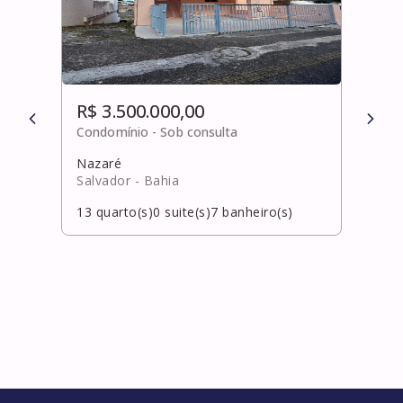
R$ 3.500.000,00
R$ 
Condomínio -
Sob consulta
Cond
Nazaré
Cent
Salvador
- Bahia
Laur
13
quarto(s)
0
suite(s)
7
banheiro(s)
5
qua