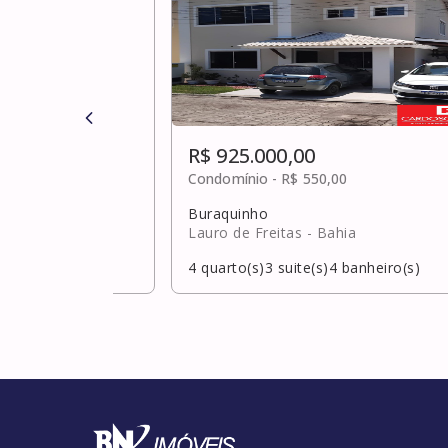
R$ 925.000,00
0
Condomínio -
R$ 550,00
Buraquinho
Lauro de Freitas
- Bahia
banheiro(s)
4
quarto(s)
3
suite(s)
4
banheiro(s)