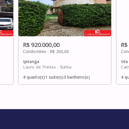
R$ 920.000,00
R$
Condomínio -
R$ 200,00
Con
Ipitanga
Vil
Lauro de Freitas
- Bahia
Cam
4
quarto(s)
1
suite(s)
3
banheiro(s)
4
qu