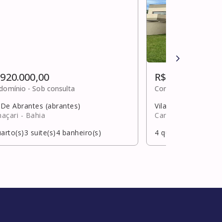
 920.000,00
R$ 920.000,00
domínio -
Sob consulta
Condomínio -
R$ 38
a De Abrantes (abrantes)
Vila De Abrantes (a
açari
- Bahia
Camaçari
- Bahia
arto(s)
3
suite(s)
4
banheiro(s)
4
quarto(s)
1
suite(s