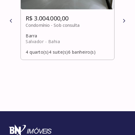
R$ 3.004.000,00
R$ 
Condomínio -
Sob consulta
Cond
Barra
Cami
Salvador
- Bahia
Salv
4
quarto(s)
4
suite(s)
6
banheiro(s)
4
qua