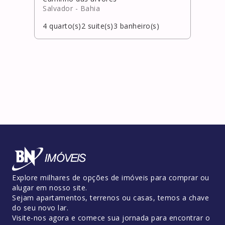
Salvador
- Bahia
Salv
4
quarto(s)
2
suite(s)
3
banheiro(s)
3
qua
Explore milhares de opções de imóveis para comprar ou
alugar em nosso site.
Sejam apartamentos, terrenos ou casas, temos a chave
do seu novo lar.
Visite-nos agora e comece sua jornada para encontrar o