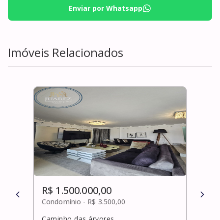
Enviar por Whatsapp
Imóveis Relacionados
R$ 1.500.000,00
R$ 
Condomínio -
R$ 3.500,00
Cond
Caminho das árvores
Pata