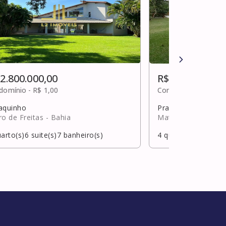
 2.800.000,00
R$ 2.800.000,0
domínio -
R$ 1,00
Condomínio -
R$ 2,0
aquinho
Praia do forte
ro de Freitas
- Bahia
Mata de São João
arto(s)
6
suite(s)
7
banheiro(s)
4
quarto(s)
4
suite(s