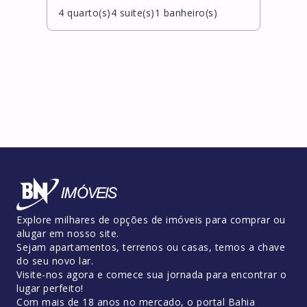
4
quarto(s)
4
suite(s)
1
banheiro(s)
5
qua
Explore milhares de opções de imóveis para comprar ou
alugar em nosso site.
Sejam apartamentos, terrenos ou casas, temos a chave
do seu novo lar.
Visite-nos agora e comece sua jornada para encontrar o
lugar perfeito!
Com mais de 18 anos no mercado, o portal Bahia