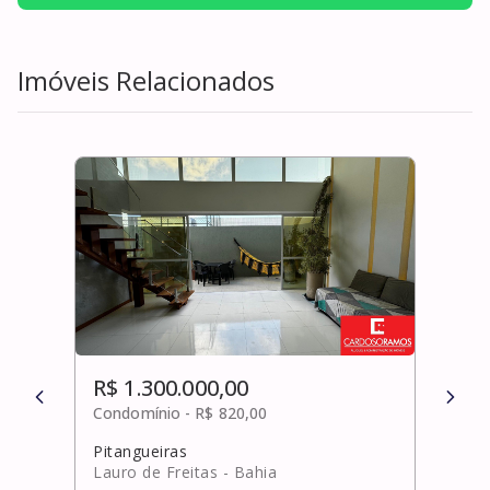
Imóveis Relacionados
R$ 1.300.000,00
R$ 
Condomínio -
R$ 820,00
Cond
Pitangueiras
· out
Lauro de Freitas
- Bahia
Mara