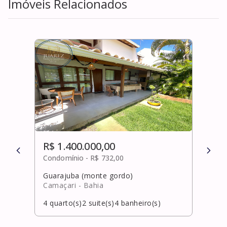
Imóveis Relacionados
R$ 1.400.000,00
R$ 
Condomínio -
R$ 732,00
Cond
Guarajuba (monte gordo)
Nova
Camaçari
- Bahia
Alag
4
quarto(s)
2
suite(s)
4
banheiro(s)
0
qua