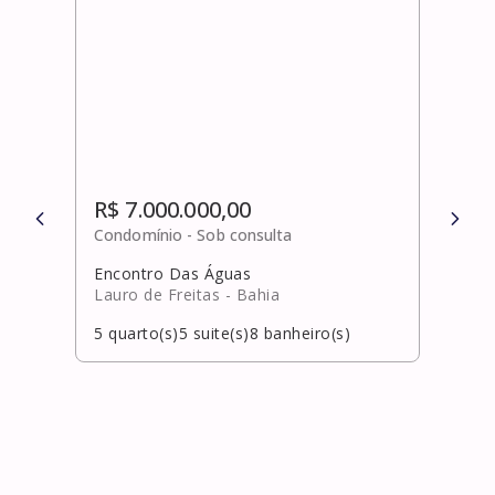
R$ 7.000.000,00
R$ 
Condomínio -
Sob consulta
Cond
Encontro Das Águas
Port
Lauro de Freitas
- Bahia
Laur
5
quarto(s)
5
suite(s)
8
banheiro(s)
5
qua