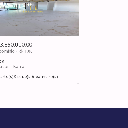
3.650.000,00
domínio -
R$ 1,00
uba
vador
- Bahia
arto(s)
3
suite(s)
6
banheiro(s)