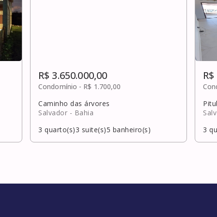
R$ 3.650.000,00
R$ 
Condomínio -
R$ 1.700,00
Con
Caminho das árvores
Pit
Salvador
- Bahia
Sal
3
quarto(s)
3
suite(s)
5
banheiro(s)
3
qu