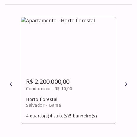
R$ 2.200.000,00
R$ 
Condomínio -
R$ 10,00
Cond
Horto florestal
(abr
Salvador
- Bahia
Cama
4
quarto(s)
4
suite(s)
5
banheiro(s)
5
qua