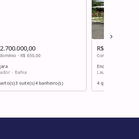
 2.700.000,00
R$ 2.700.000,0
domínio -
R$ 650,00
Condomínio -
R$ 1.7
gara
Encontro das água
vador
- Bahia
Lauro de Freitas
- 
arto(s)
3
suite(s)
4
banheiro(s)
4
quarto(s)
4
suite(s