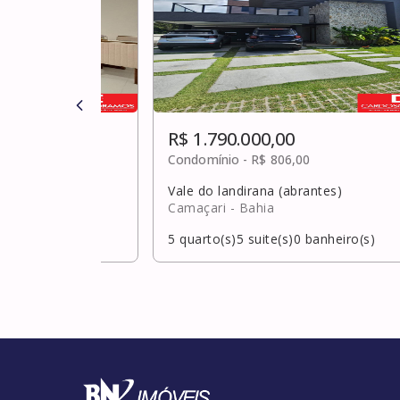
R$ 1.790.000,00
0
Condomínio -
R$ 806,00
Vale do landirana (abrantes)
hia
Camaçari
- Bahia
banheiro(s)
5
quarto(s)
5
suite(s)
0
banheiro(s)