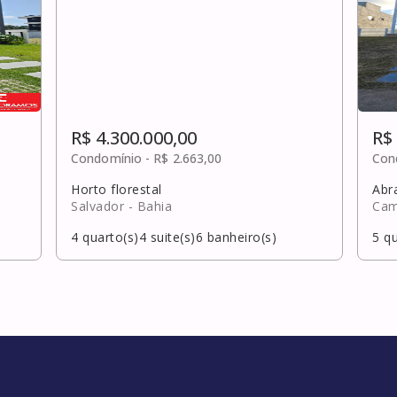
R$ 4.300.000,00
R$
Condomínio -
R$ 2.663,00
Con
Horto florestal
Abr
Salvador
- Bahia
Cam
4
quarto(s)
4
suite(s)
6
banheiro(s)
5
qu