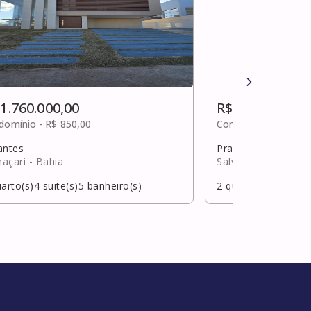
 1.760.000,00
R$ 650.000,00
domínio -
R$ 850,00
Condomínio -
R$ 13
antes
Praia do flamengo
açari
- Bahia
Salvador
- Bahia
arto(s)
4
suite(s)
5
banheiro(s)
2
quarto(s)
2
suite(s