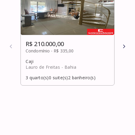
R$ 210.000,00
R$ 
Condomínio -
R$ 335,00
Cond
Caji
Recre
Lauro de Freitas
- Bahia
Laur
3
quarto(s)
0
suite(s)
2
banheiro(s)
3
qua