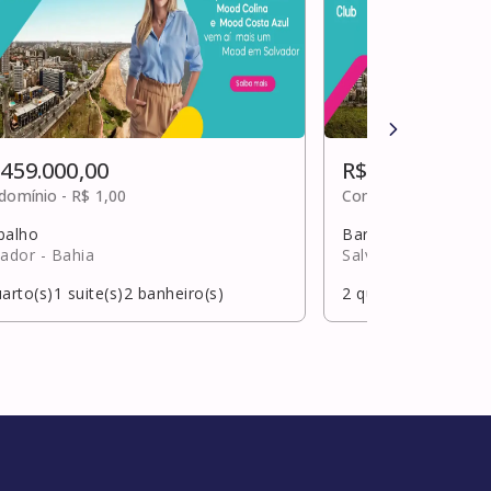
 459.000,00
R$ 459.000,00
domínio -
R$ 1,00
Condomínio -
R$ 1,0
balho
Barbalho
vador
- Bahia
Salvador
- Bahia
arto(s)
1
suite(s)
2
banheiro(s)
2
quarto(s)
1
suite(s