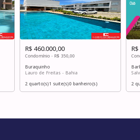
R$ 460.000,00
R$
Condomínio -
R$ 350,00
Con
Buraquinho
Bar
Lauro de Freitas
- Bahia
Sal
2
quarto(s)
1
suite(s)
0
banheiro(s)
2
qu