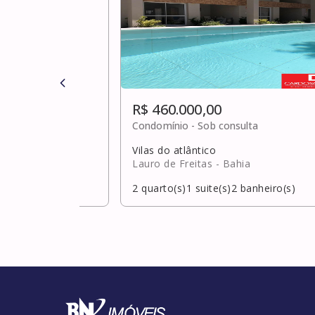
R$ 460.000,00
0
Condomínio -
Sob consulta
Vilas do atlântico
hia
Lauro de Freitas
- Bahia
banheiro(s)
2
quarto(s)
1
suite(s)
2
banheiro(s)