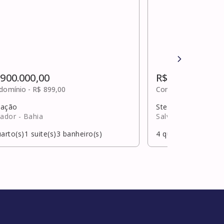
 900.000,00
R$ 910.000,00
domínio -
R$ 899,00
Condomínio -
R$ 40
ação
Stella maris
vador
- Bahia
Salvador
- Bahia
arto(s)
1
suite(s)
3
banheiro(s)
4
quarto(s)
2
suite(s