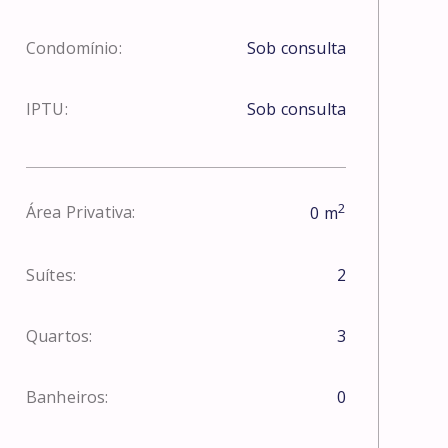
Condomínio:
Sob consulta
IPTU:
Sob consulta
2
Área Privativa:
0
m
Suítes:
2
Quartos:
3
Banheiros:
0