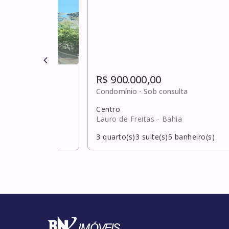
R$ 900.000,00
ulta
Condomínio -
Sob consulta
Centro
hia
Lauro de Freitas
- Bahia
banheiro(s)
3
quarto(s)
3
suite(s)
5
banheiro(s)