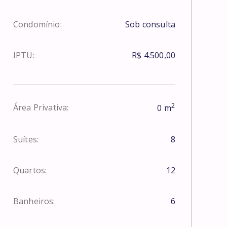
Condomínio:
Sob consulta
IPTU:
R$ 4.500,00
2
Área Privativa:
0
m
Suítes:
8
Quartos:
12
Banheiros:
6