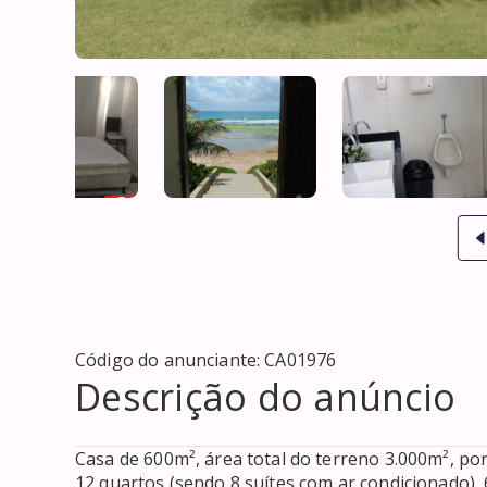
Código do anunciante:
CA01976
Descrição do anúncio
Casa de 600m², área total do terreno 3.000m², por
12 quartos (sendo 8 suítes com ar condicionado), 6 