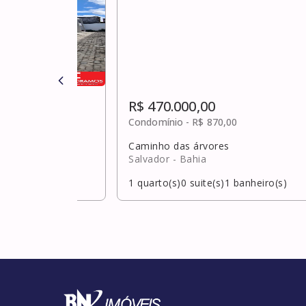
R$ 470.000,00
ulta
Condomínio -
R$ 870,00
Caminho das árvores
hia
Salvador
- Bahia
banheiro(s)
1
quarto(s)
0
suite(s)
1
banheiro(s)