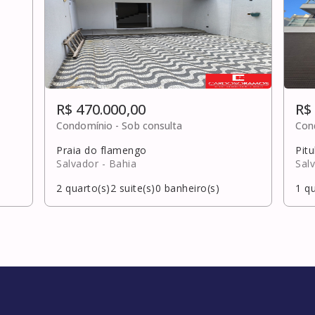
R$ 470.000,00
R$
Condomínio -
Sob consulta
Con
Praia do flamengo
Pit
Salvador
- Bahia
Sal
2
quarto(s)
2
suite(s)
0
banheiro(s)
1
qu