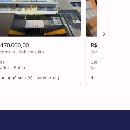
 470.000,00
R$ 460.000,00
domínio -
Sob consulta
Condomínio -
R$ 1,0
uba
Costa azul
vador
- Bahia
Salvador
- Bahia
arto(s)
0
suite(s)
1
banheiro(s)
4
quarto(s)
2
suite(s