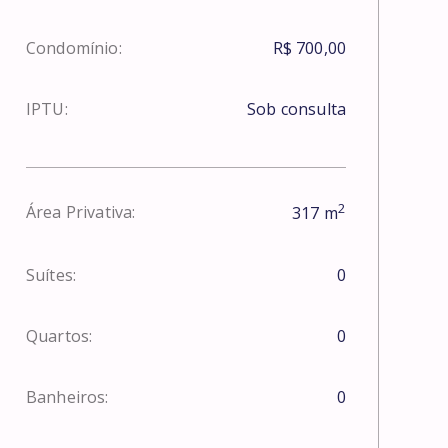
Condomínio:
R$ 700,00
IPTU:
Sob consulta
2
Área Privativa:
317
m
Suítes:
0
Quartos:
0
Banheiros:
0