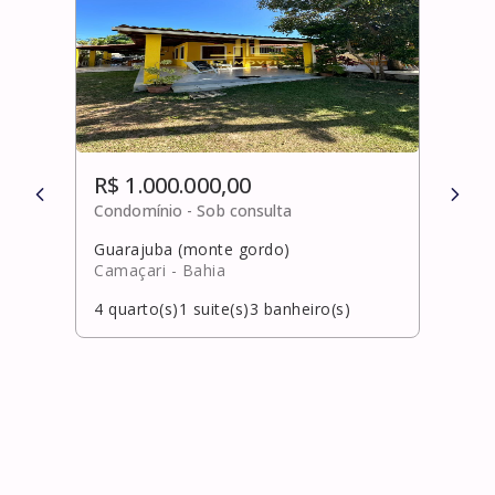
R$ 1.000.000,00
R$ 
Condomínio -
Sob consulta
Cond
Guarajuba (monte gordo)
Port
Camaçari
- Bahia
Laur
4
quarto(s)
1
suite(s)
3
banheiro(s)
0
qua