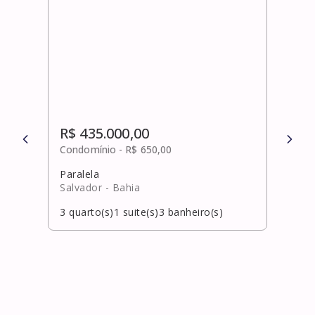
R$ 435.000,00
R$ 
Condomínio -
R$ 650,00
Cond
Paralela
Barr
Salvador
- Bahia
Salv
3
quarto(s)
1
suite(s)
3
banheiro(s)
1
qua