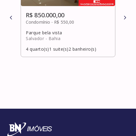
R$ 850.000,00
R$ 
Condomínio -
R$ 550,00
Cond
Parque bela vista
Rio 
Salvador
- Bahia
Salv
4
quarto(s)
1
suite(s)
2
banheiro(s)
3
qua